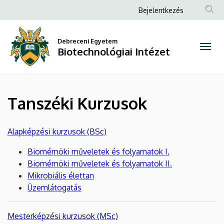
Tanszéki
Ugrás
Anonim
Bejelentkezés
a
Felhasználói
Kurzusok
tartalomra
fiók
Debreceni Egyetem
|
Biotechnológiai Intézet
menüje
Biotechnológiai
Intézet
Tanszéki Kurzusok
Alapképzési kurzusok (BSc)
Biomérnöki műveletek és folyamatok I.
Biomérnöki műveletek és folyamatok II.
Mikrobiális élettan
Üzemlátogatás
​​​​​Mesterképzési kurzusok (MSc)