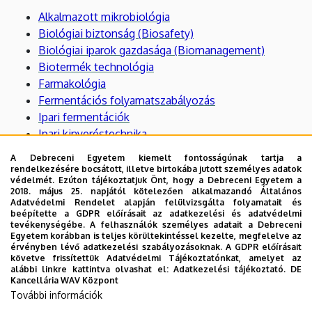
Alkalmazott mikrobiológia
Biológiai biztonság (Biosafety)
Biológiai iparok gazdasága (Biomanagement)
Biotermék technológia
Farmakológia
Fermentációs folyamatszabályozás
Ipari fermentációk
Ipari kinyeréstechnika
Mérnöki kommunikáció
A Debreceni Egyetem kiemelt fontosságúnak tartja a
Metabolomika
rendelkezésére bocsátott, illetve birtokába jutott személyes adatok
védelmét. Ezúton tájékoztatjuk Önt, hogy a Debreceni Egyetem a
Microbiology (angol nyelven)
2018. május 25. napjától kötelezően alkalmazandó Általános
Mikrobiális törzsfejlesztés
Adatvédelmi Rendelet alapján felülvizsgálta folyamatait és
beépítette a GDPR előírásait az adatkezelési és adatvédelmi
Minőségügyi alapismeretek
tevékenységébe. A felhasználók személyes adatait a Debreceni
Szeszes italok a nagyvilágban
Egyetem korábban is teljes körültekintéssel kezelte, megfelelve az
érvényben lévő adatkezelési szabályozásoknak. A GDPR előírásait
Vízszennyezés, szennyvíztisztítás
követve frissítettük Adatvédelmi Tájékoztatónkat, amelyet az
alábbi linkre kattintva olvashat el:
Adatkezelési tájékoztató.
DE
Kancellária WAV Központ
Osztatlan képzés kurzusai
További információk