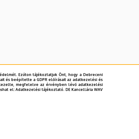
édelmét. Ezúton tájékoztatjuk Önt, hogy a Debreceni
it és beépítette a GDPR előírásait az adatkezelési és
kezelte, megfelelve az érvényben lévő adatkezelési
ashat el:
Adatkezelési tájékoztató.
DE Kancellária WAV