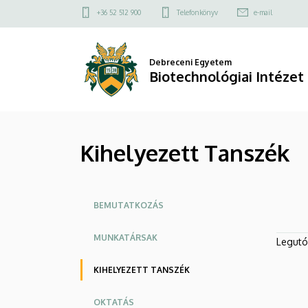
Kihelyezett
Ugrás
Felső
+36 52 512 900
Telefonkönyv
e-mail
a
kapcsolat
Tanszék
tartalomra
menü
|
Debreceni Egyetem
Biotechnológiai Intézet
Biotechnológiai
Intézet
Kihelyezett Tanszék
Oldalmenü
BEMUTATKOZÁS
MUNKATÁRSAK
Legutób
KIHELYEZETT TANSZÉK
OKTATÁS