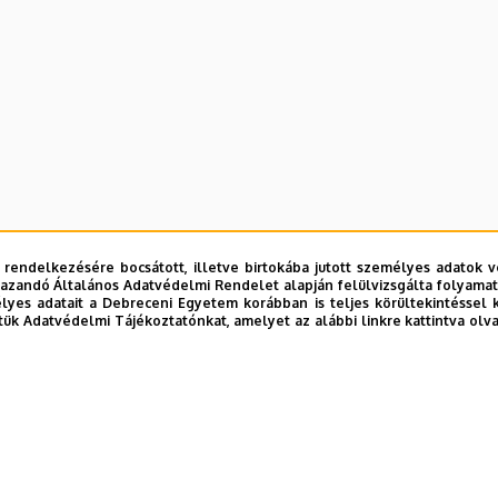
 rendelkezésére bocsátott, illetve birtokába jutott személyes adatok v
azandó Általános Adatvédelmi Rendelet alapján felülvizsgálta folyamata
yes adatait a Debreceni Egyetem korábban is teljes körültekintéssel 
tük Adatvédelmi Tájékoztatónkat, amelyet az alábbi linkre kattintva olv