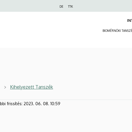
Felső
DE
TTK
navigáció
IN
BIOMÉRNÖKI TANSZ
Kihelyezett Tanszék
bi frissítés:
2023. 06. 08. 10:59