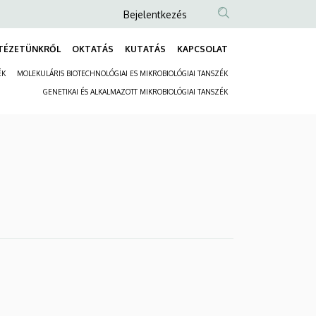
Anonim
Bejelentkezés
Felhasználói
TÉZETÜNKRŐL
OKTATÁS
KUTATÁS
KAPCSOLAT
fiók
Fő
menüje
ÉK
MOLEKULÁRIS BIOTECHNOLÓGIAI ES MIKROBIOLÓGIAI TANSZÉK
navigáció
Másodlagos
GENETIKAI ÉS ALKALMAZOTT MIKROBIOLÓGIAI TANSZÉK
navigáció